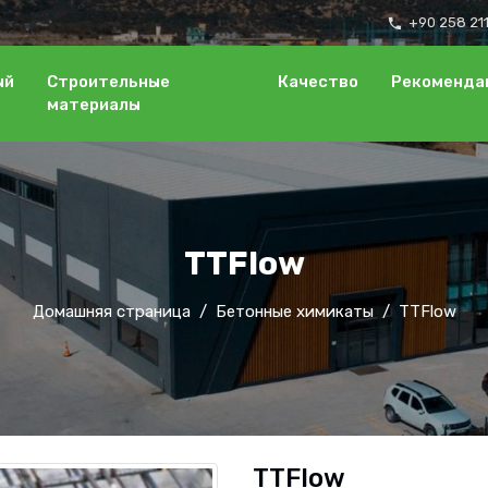
+90 258 21
local_phone
ый
Строительные
Качество
Рекоменда
материалы
TTFlow
Домашняя страница
Бетонные химикаты
TTFlow
TTFlow