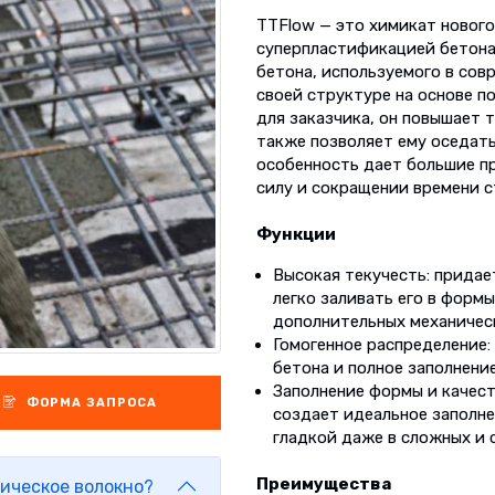
TTFlow — это химикат новог
суперпластификацией бетона
бетона, используемого в сов
своей структуре на основе п
для заказчика, он повышает 
также позволяет ему оседать
особенность дает большие п
силу и сокращении времени с
Функции
Высокая текучесть: придае
легко заливать его в форм
дополнительных механичес
Гомогенное распределение:
бетона и полное заполнение
Заполнение формы и качест
ФОРМА ЗАПРОСА
создает идеальное заполне
гладкой даже в сложных и 
Преимущества
ическое волокно?