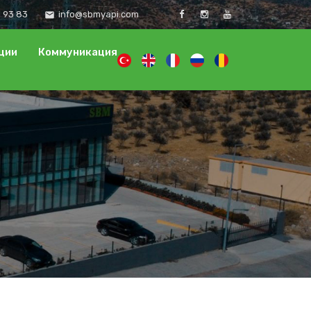
1 93 83
info@sbmyapi.com
email
ции
Коммуникация