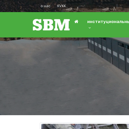
о нас
KVKK
институциональн