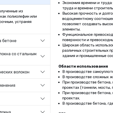
Экономия времени и труда
труда и времени строитель
олученные из
Высокая прочность и долго
 как полиолефин или
водоцементному соотношен
прочным, устраняя
позволяет создавать высо
элементы.
Функциональное превосход
поверхности и превосходны
в бетоне
Широкая область использов
различных строительных пр
локна со стальным
здания и промышленные со
Области использования
В производстве самоуплот
еских волокон
В производстве сложных ж
При производстве бетона,
менения
проектах (тоннели, мосты,
При производстве бетона,
проектах.
В производстве бетона, гд
локна