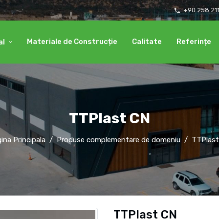
+90 258 21
local_phone
Materiale de Construcție
Calitate
Referințe
al
TTPlast CN
ina Principala
Produse complementare de domeniu
TTPlast
TTPlast CN