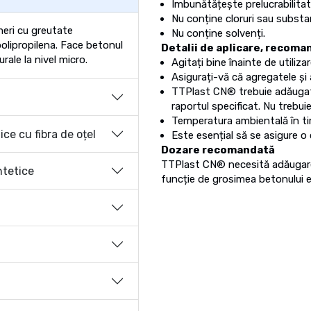
Îmbunătățește prelucrabilitat
Nu conține cloruri sau subst
meri cu greutate
Nu conține solvenți.
polipropilena. Face betonul
Detalii de aplicare, recoma
rale la nivel micro.
Agitați bine înainte de utilizar
Asigurați-vă că agregatele ș
TTPlast CN® trebuie adăugat
raportul specificat. Nu trebu
Temperatura ambientală în timp
ce cu fibra de oțel
Este esențial să se asigure o
Dozare recomandată
TTPlast CN® necesită adăugare
ntetice
funcție de grosimea betonului e