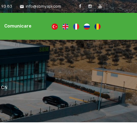
1 93 83
info@sbmyapi.com
email
Comunicare
 CN