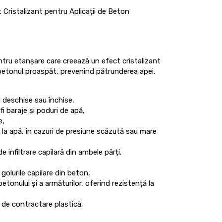
 Cristalizant pentru Aplicații de Beton
tru etanșare care creează un efect cristalizant
in betonul proaspăt, prevenind pătrunderea apei.
i deschise sau închise,
 fi baraje și poduri de apă,
e,
la apă, în cazuri de presiune scăzută sau mare
de infiltrare capilară din ambele părți.
golurile capilare din beton,
tonului și a armăturilor, oferind rezistență la
r de contractare plastică,