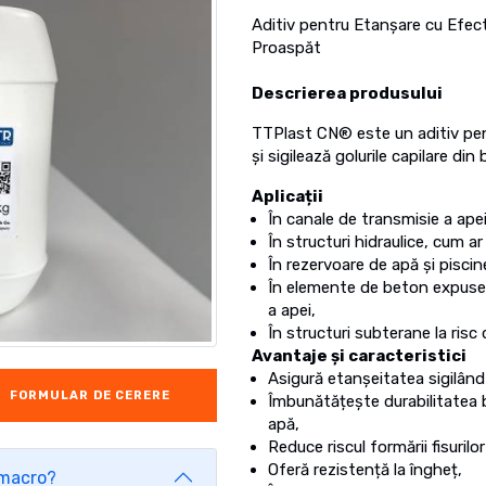
Aditiv pentru Etanșare cu Efect
Proaspăt
Descrierea produsului
TTPlast CN® este un aditiv pen
și sigilează golurile capilare d
Aplicații
În canale de transmisie a ape
În structuri hidraulice, cum ar
În rezervoare de apă și piscin
În elemente de beton expuse 
a apei,
În structuri subterane la risc 
Avantaje și caracteristici
Asigură etanșeitatea sigilând 
FORMULAR DE CERERE
Îmbunătățește durabilitatea be
apă,
Reduce riscul formării fisurilo
Oferă rezistență la îngheț,
ă macro?