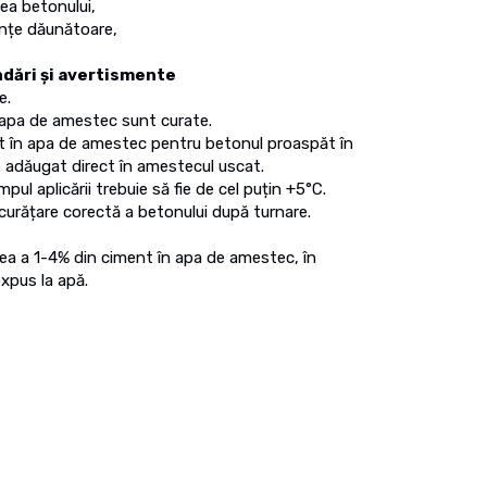
ea betonului,
anțe dăunătoare,
ndări și avertismente
e.
i apa de amestec sunt curate.
 în apa de amestec pentru betonul proaspăt în
ie adăugat direct în amestecul uscat.
ul aplicării trebuie să fie de cel puțin +5°C.
 curățare corectă a betonului după turnare.
a a 1-4% din ciment în apa de amestec, în
xpus la apă.