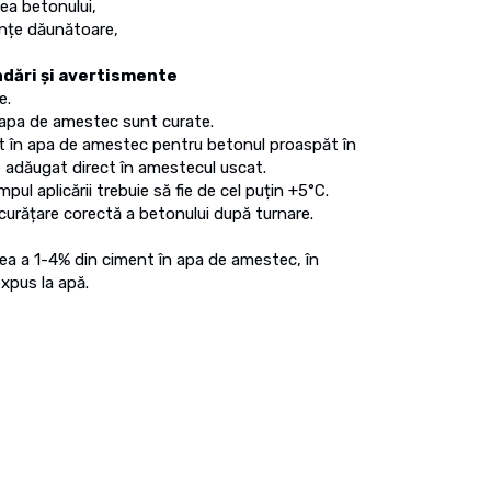
ea betonului,
anțe dăunătoare,
ndări și avertismente
e.
i apa de amestec sunt curate.
 în apa de amestec pentru betonul proaspăt în
ie adăugat direct în amestecul uscat.
ul aplicării trebuie să fie de cel puțin +5°C.
 curățare corectă a betonului după turnare.
a a 1-4% din ciment în apa de amestec, în
xpus la apă.