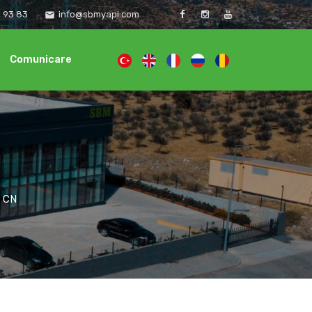
1 93 83
info@sbmyapi.com
email
Comunicare
 CN