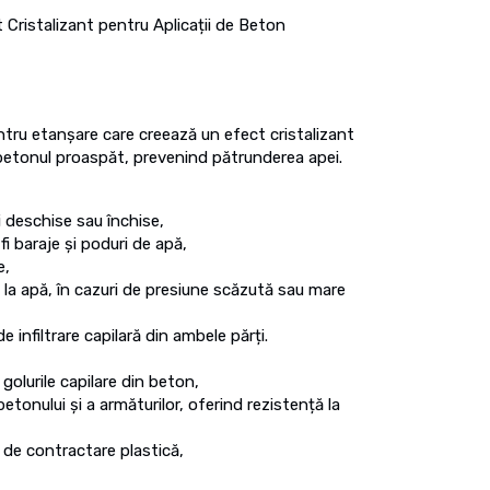
 Cristalizant pentru Aplicații de Beton
tru etanșare care creează un efect cristalizant
in betonul proaspăt, prevenind pătrunderea apei.
i deschise sau închise,
 fi baraje și poduri de apă,
e,
la apă, în cazuri de presiune scăzută sau mare
de infiltrare capilară din ambele părți.
golurile capilare din beton,
tonului și a armăturilor, oferind rezistență la
r de contractare plastică,