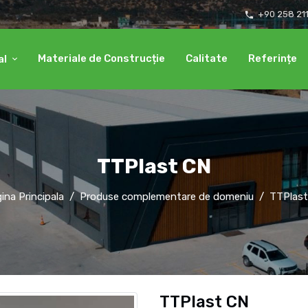
+90 258 21
local_phone
Materiale de Construcție
Calitate
Referințe
al
TTPlast CN
ina Principala
Produse complementare de domeniu
TTPlast
TTPlast CN