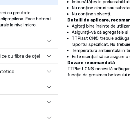
Îmbunătățește prelucrabilitat
Nu conține cloruri sau subst
meri cu greutate
Nu conține solvenți.
polipropilena. Face betonul
Detalii de aplicare, recoma
rale la nivel micro.
Agitați bine înainte de utilizar
Asigurați-vă că agregatele ș
TTPlast CN® trebuie adăugat
raportul specificat. Nu trebu
Temperatura ambientală în timp
ce cu fibra de oțel
Este esențial să se asigure o
Dozare recomandată
TTPlast CN® necesită adăugare
ntetice
funcție de grosimea betonului e