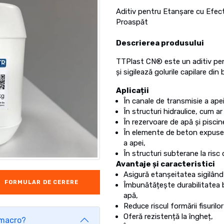
Aditiv pentru Etanșare cu Efect
Proaspăt
Descrierea produsului
TTPlast CN® este un aditiv pen
și sigilează golurile capilare d
Aplicații
În canale de transmisie a ape
În structuri hidraulice, cum ar
În rezervoare de apă și piscin
În elemente de beton expuse 
a apei,
În structuri subterane la risc 
Avantaje și caracteristici
Asigură etanșeitatea sigilând 
FORMULAR DE CERERE
Îmbunătățește durabilitatea be
apă,
Reduce riscul formării fisurilo
Oferă rezistență la îngheț,
ă macro?